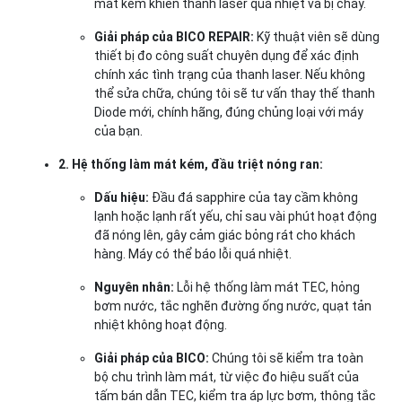
mát kém khiến thanh laser quá nhiệt và bị cháy.
Giải pháp của BICO REPAIR:
Kỹ thuật viên sẽ dùng
thiết bị đo công suất chuyên dụng để xác định
chính xác tình trạng của thanh laser. Nếu không
thể sửa chữa, chúng tôi sẽ tư vấn thay thế thanh
Diode mới, chính hãng, đúng chủng loại với máy
của bạn.
2. Hệ thống làm mát kém, đầu triệt nóng ran:
Dấu hiệu:
Đầu đá sapphire của tay cầm không
lạnh hoặc lạnh rất yếu, chỉ sau vài phút hoạt động
đã nóng lên, gây cảm giác bỏng rát cho khách
hàng. Máy có thể báo lỗi quá nhiệt.
Nguyên nhân:
Lỗi hệ thống làm mát TEC, hỏng
bơm nước, tắc nghẽn đường ống nước, quạt tản
nhiệt không hoạt động.
Giải pháp của BICO:
Chúng tôi sẽ kiểm tra toàn
bộ chu trình làm mát, từ việc đo hiệu suất của
tấm bán dẫn TEC, kiểm tra áp lực bơm, thông tắc