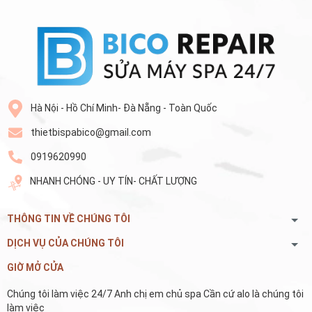
Hà Nội - Hồ Chí Minh- Đà Nẵng - Toàn Quốc
thietbispabico@gmail.com
0919620990
NHANH CHÓNG - UY TÍN- CHẤT LƯỢNG
THÔNG TIN VỀ CHÚNG TÔI
DỊCH VỤ CỦA CHÚNG TÔI
GIỜ MỞ CỬA
Chúng tôi làm việc 24/7 Anh chị em chủ spa Cần cứ alo là chúng tôi
làm việc