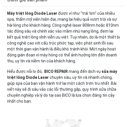
Máy triệt lông Diode Laser
được ví như "trái tim" của nhiều
spa, thẩm mỹ viện hiện đại, mang lại hiệu quả vượt trội và sự
hài lòng cho khách hàng. Công nghệ laser 808nm hoặc 810nm
tác động sâu và chính xác vào mầm nhú nang lông, đem lại
kết quả triệt lông vĩnh viễn ưu việt. Tuy nhiên, do là một thiết bị
công nghệ cao với cấu trúc phức tạp, việc phát sinh lỗi sau
một thời gian vận hành là điều khó tránh khỏi. Một ngày hoạt
động gián đoạn vì máy hỏng có thể ảnh hưởng lớn đến doanh
thu, uy tín và niềm tin của khách hàng.
Hiểu được nỗi lo đó,
BICO REPAIR
mang đến dịch vụ
sửa máy
triệt lông Diode Laser
chuyên sâu, uy tín và nhanh chóng,
giúp spa của bạn vận hành trở lại một cách trơn tru nhất. Bài
viết này sẽ đi sâu vào các lỗi thường gặp, quy trình sửa chữa
chuyên nghiệp và lý do tại sao BICO là lựa chọn đáng tin cậy
nhất cho bạn.