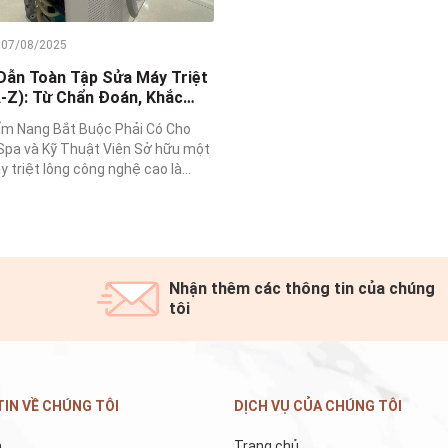
 07/08/2025
ẫn Toàn Tập Sửa Máy Triệt
-Z): Từ Chẩn Đoán, Khắc
n Bảo Trì Chuyên Sâu
m Nang Bắt Buộc Phải Có Cho
Spa và Kỹ Thuật Viên Sở hữu một
 triệt lông công nghệ cao là...
Nhận thêm các thông tin của chúng
tôi
IN VỀ CHÚNG TÔI
DỊCH VỤ CỦA CHÚNG TÔI
m
Trang chủ