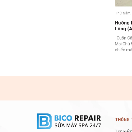
Thứ Năm,
Hướng D
Lông (A
Phục Đế
Cuốn Cẩ
Mọi Chủ 
chiếc máy
THÔNG T
Tìm kiế